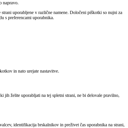
ko napravo.
e strani uporabljene v različne namene. Določeni piškotki so nujni za
ladu s preferencami uporabnika.
otkov in nato urejate nastavitve.
ih želite uporabljati na tej spletni strani, ne bi delovale pravilno,
alcev, identifikacija brskalnikov in preživet čas uporabnika na strani,