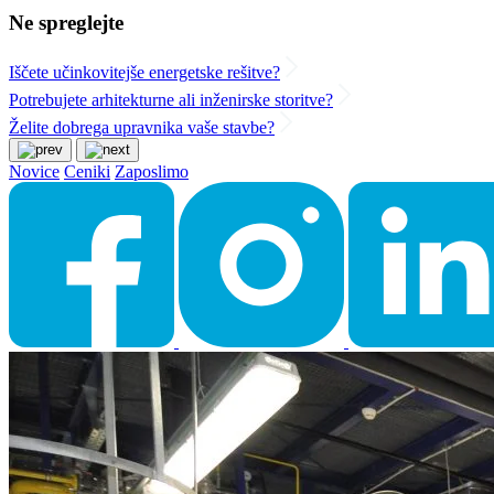
Ne spreglejte
Iščete učinkovitejše energetske rešitve?
Potrebujete arhitekturne ali inženirske storitve?
Želite dobrega upravnika vaše stavbe?
Novice
Ceniki
Zaposlimo