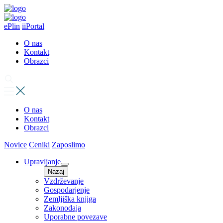
ePlin
iiPortal
O nas
Kontakt
Obrazci
O nas
Kontakt
Obrazci
Novice
Ceniki
Zaposlimo
Upravljanje
Nazaj
Vzdrževanje
Gospodarjenje
Zemljiška knjiga
Zakonodaja
Uporabne povezave