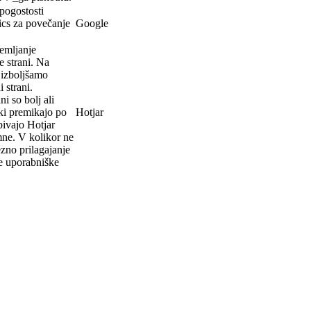
pogostosti
ics za povečanje
Google
emljanje
e strani. Na
 izboljšamo
 strani.
i so bolj ali
ki premikajo po
Hotjar
obivajo Hotjar
mne. V kolikor ne
ezno prilagajanje
e uporabniške