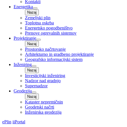
Kontakti
Energetika
Nazaj
Zemeljski plin
Toplotna oskrba
Energetsko pogodbeništvo
Prenove ogrevalnih sistemov
Projektiranje
Nazaj
Prostorsko načrtovanje
Arhitekturno in gradbeno projektiranje
Geografsko informacijski sistem
Inženiring
Nazaj
Investicijski inženiring
Nadzor nad gradnjo
Supernadzor
Geodezija
Nazaj
Kataster nepremičnin
Geodetski načrti
Inženirska geodezija
ePlin
iiPortal