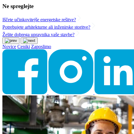
Ne spreglejte
Iščete učinkovitejše energetske rešitve?
Potrebujete arhitekturne ali inženirske storitve?
Želite dobrega upravnika vaše stavbe?
Novice
Ceniki
Zaposlimo