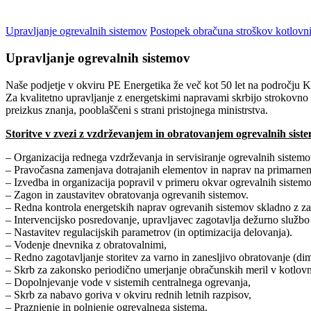
Upravljanje ogrevalnih sistemov
Postopek obračuna stroškov kotlovni
Upravljanje ogrevalnih sistemov
Naše podjetje v okviru PE Energetika že več kot 50 let na področju Kr
Za kvalitetno upravljanje z energetskimi napravami skrbijo strokovno u
preizkus znanja, pooblaščeni s strani pristojnega ministrstva.
Storitve v zvezi z vzdrževanjem in obratovanjem ogrevalnih sist
– Organizacija rednega vzdrževanja in servisiranje ogrevalnih sistemo
– Pravočasna zamenjava dotrajanih elementov in naprav na primarnem
– Izvedba in organizacija popravil v primeru okvar ogrevalnih sistem
– Zagon in zaustavitev obratovanja ogrevanih sistemov.
– Redna kontrola energetskih naprav ogrevanih sistemov skladno z za
– Intervencijsko posredovanje, upravljavec zagotavlja dežurno službo
– Nastavitev regulacijskih parametrov (in optimizacija delovanja).
– Vodenje dnevnika z obratovalnimi,
– Redno zagotavljanje storitev za varno in zanesljivo obratovanje (dim
– Skrb za zakonsko periodično umerjanje obračunskih meril v kotlovnic
– Dopolnjevanje vode v sistemih centralnega ogrevanja,
– Skrb za nabavo goriva v okviru rednih letnih razpisov,
– Praznjenje in polnjenje ogrevalnega sistema,