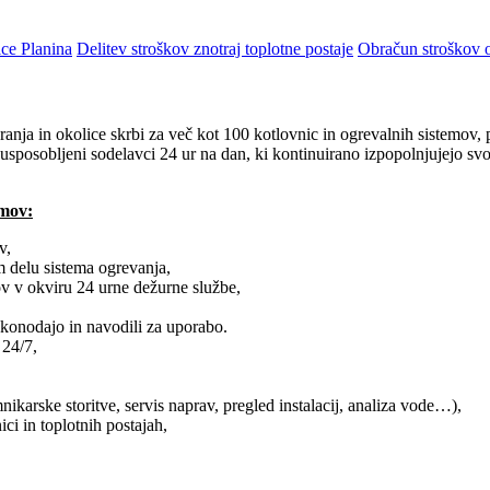
ce Planina
Delitev stroškov znotraj toplotne postaje
Obračun stroškov o
anja in okolice skrbi za več kot 100 kotlovnic in ogrevalnih sistemov,
sposobljeni sodelavci 24 ur na dan, ki kontinuirano izpopolnjujejo svoje 
emov:
v,
 delu sistema ogrevanja,
ov v okviru 24 urne dežurne službe,
konodajo in navodili za uporabo.
 24/7,
nikarske storitve, servis naprav, pregled instalacij, analiza vode…),
i in toplotnih postajah,