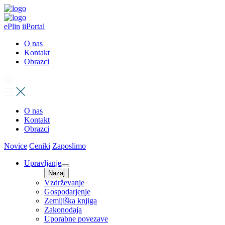
ePlin
iiPortal
O nas
Kontakt
Obrazci
O nas
Kontakt
Obrazci
Novice
Ceniki
Zaposlimo
Upravljanje
Nazaj
Vzdrževanje
Gospodarjenje
Zemljiška knjiga
Zakonodaja
Uporabne povezave