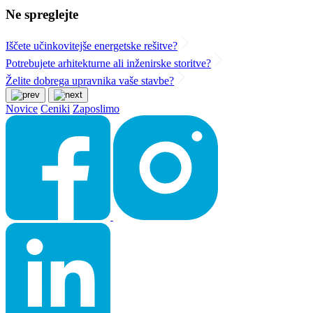
Ne spreglejte
Iščete učinkovitejše energetske rešitve?
Potrebujete arhitekturne ali inženirske storitve?
Želite dobrega upravnika vaše stavbe?
Novice
Ceniki
Zaposlimo