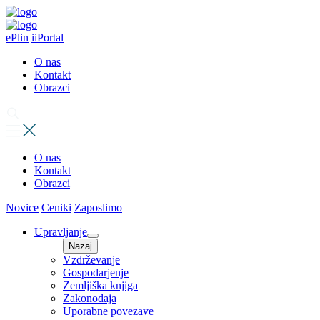
ePlin
iiPortal
O nas
Kontakt
Obrazci
O nas
Kontakt
Obrazci
Novice
Ceniki
Zaposlimo
Upravljanje
Nazaj
Vzdrževanje
Gospodarjenje
Zemljiška knjiga
Zakonodaja
Uporabne povezave