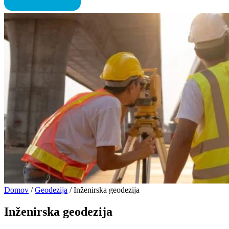
Domov
/
Geodezija
/
Inženirska geodezija
Inženirska geodezija