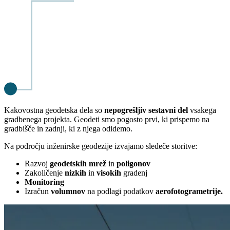
Kakovostna geodetska dela so
nepogrešljiv sestavni del
vsakega
gradbenega projekta. Geodeti smo pogosto prvi, ki prispemo na
gradbišče in zadnji, ki z njega odidemo.
Na področju inženirske geodezije izvajamo sledeče storitve:
Razvoj
geodetskih mrež
in
poligonov
Zakoličenje
nizkih
in
visokih
gradenj
Monitoring
Izračun
volumnov
na podlagi podatkov
aerofotogrametrije.