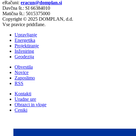
eRačuni:
eracun@domplan.si
Davčna št.: SI 66384010
Matična št.: 5015375000
Copyright © 2025 DOMPLAN, d.d.
Vse pravice pridržane.
Upravljanje
Energetika
Projektiranje
Inženiring
Geodezija
Obvestila
Novice
Zaposlimo
RSS
Kontakti
Uradne ure
Obrazci in vloge
Ceniki