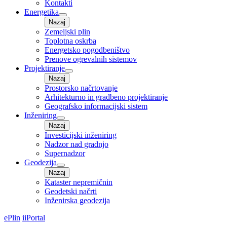
Kontakti
Energetika
Nazaj
Zemeljski plin
Toplotna oskrba
Energetsko pogodbeništvo
Prenove ogrevalnih sistemov
Projektiranje
Nazaj
Prostorsko načrtovanje
Arhitekturno in gradbeno projektiranje
Geografsko informacijski sistem
Inženiring
Nazaj
Investicijski inženiring
Nadzor nad gradnjo
Supernadzor
Geodezija
Nazaj
Kataster nepremičnin
Geodetski načrti
Inženirska geodezija
ePlin
iiPortal