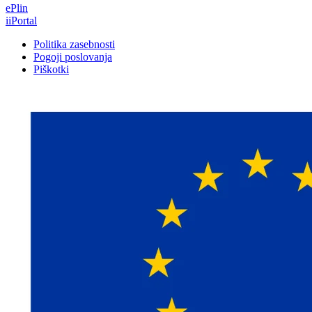
ePlin
iiPortal
Politika zasebnosti
Pogoji poslovanja
Piškotki