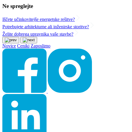
Ne spreglejte
Iščete učinkovitejše energetske rešitve?
Potrebujete arhitekturne ali inženirske storitve?
Želite dobrega upravnika vaše stavbe?
Novice
Ceniki
Zaposlimo