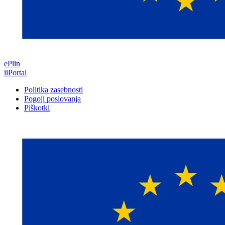
ePlin
iiPortal
Politika zasebnosti
Pogoji poslovanja
Piškotki