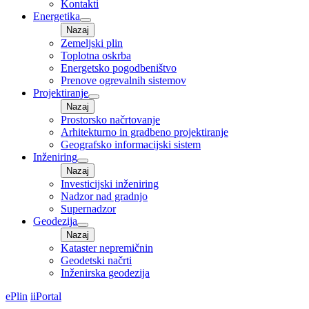
Kontakti
Energetika
Nazaj
Zemeljski plin
Toplotna oskrba
Energetsko pogodbeništvo
Prenove ogrevalnih sistemov
Projektiranje
Nazaj
Prostorsko načrtovanje
Arhitekturno in gradbeno projektiranje
Geografsko informacijski sistem
Inženiring
Nazaj
Investicijski inženiring
Nadzor nad gradnjo
Supernadzor
Geodezija
Nazaj
Kataster nepremičnin
Geodetski načrti
Inženirska geodezija
ePlin
iiPortal