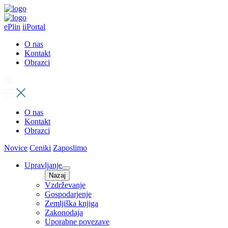
ePlin
iiPortal
O nas
Kontakt
Obrazci
O nas
Kontakt
Obrazci
Novice
Ceniki
Zaposlimo
Upravljanje
Nazaj
Vzdrževanje
Gospodarjenje
Zemljiška knjiga
Zakonodaja
Uporabne povezave