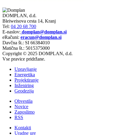
DOMPLAN, d.d.
Bleiweisova cesta 14, Kranj
Tel:
04 20 68 700
E-naslov:
domplan@domplan.si
eRačuni:
eracun@domplan.si
Davčna št.: SI 66384010
Matična št.: 5015375000
Copyright © 2025 DOMPLAN, d.d.
Vse pravice pridržane.
Upravljanje
Energetika
Projektiranje
Inženiring
Geodezija
Obvestila
Novice
Zaposlimo
RSS
Kontakti
Uradne ure