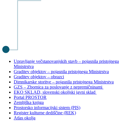
Upravljanje večstanovanjskih stavb – pojasnila pristojnega
Ministrstva
Graditev objektov – pojasnila pristojnega Ministrstva
Graditev objektov – obrazci
Dimnikarske storitve – pojasnila pristojnega Ministrstva
GZS – Zbornica za poslovanje z nepremičninami
EKO SKLAD, slovenski okoljski javni sklad
Portal PROSTOR
Zemljiška knjiga
Prostorsko informacijski sistem (PIS)
Register kulturne dediščine (REK)
Atlas okolja