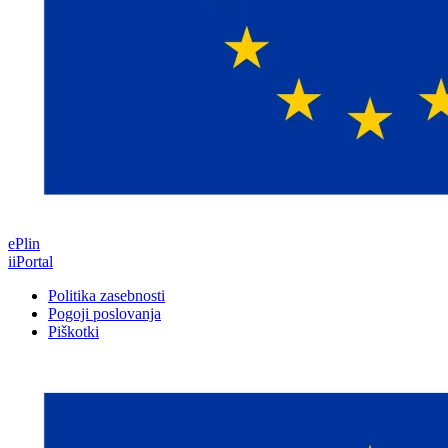
ePlin
iiPortal
Politika zasebnosti
Pogoji poslovanja
Piškotki