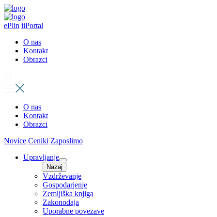
ePlin
iiPortal
O nas
Kontakt
Obrazci
O nas
Kontakt
Obrazci
Novice
Ceniki
Zaposlimo
Upravljanje
Nazaj
Vzdrževanje
Gospodarjenje
Zemljiška knjiga
Zakonodaja
Uporabne povezave