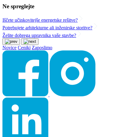
Ne spreglejte
Iščete učinkovitejše energetske rešitve?
Potrebujete arhitekturne ali inženirske storitve?
Želite dobrega upravnika vaše stavbe?
Novice
Ceniki
Zaposlimo