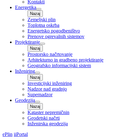
Kontakti
Energetika
Nazaj
Zemeljski plin
Toplotna oskrba
Energetsko pogodbeništvo
Prenove ogrevalnih sistemov
Projektiranje
Nazaj
Prostorsko načrtovanje
Arhitekturno in gradbeno projektiranje
Geografsko informacijski sistem
Inženiring
Nazaj
Investicijski inženiring
Nadzor nad gradnjo
Supernadzor
Geodezija
Nazaj
Kataster nepremičnin
Geodetski načrti
Inženirska geodezija
ePlin
iiPortal