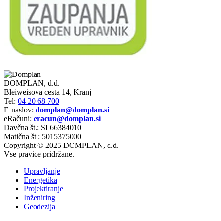
DOMPLAN, d.d.
Bleiweisova cesta 14, Kranj
Tel:
04 20 68 700
E-naslov:
domplan@domplan.si
eRačuni:
eracun@domplan.si
Davčna št.: SI 66384010
Matična št.: 5015375000
Copyright © 2025 DOMPLAN, d.d.
Vse pravice pridržane.
Upravljanje
Energetika
Projektiranje
Inženiring
Geodezija