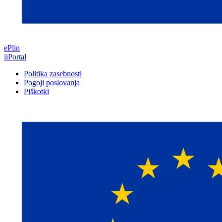
ePlin
iiPortal
Politika zasebnosti
Pogoji poslovanja
Piškotki