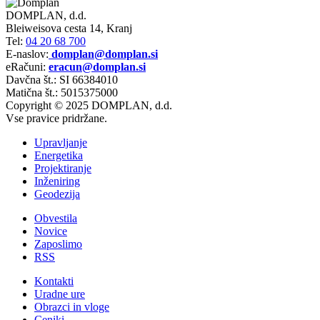
DOMPLAN, d.d.
Bleiweisova cesta 14, Kranj
Tel:
04 20 68 700
E-naslov:
domplan@domplan.si
eRačuni:
eracun@domplan.si
Davčna št.: SI 66384010
Matična št.: 5015375000
Copyright © 2025 DOMPLAN, d.d.
Vse pravice pridržane.
Upravljanje
Energetika
Projektiranje
Inženiring
Geodezija
Obvestila
Novice
Zaposlimo
RSS
Kontakti
Uradne ure
Obrazci in vloge
Ceniki