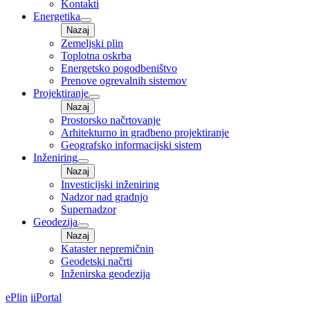
Kontakti
Energetika
Nazaj
Zemeljski plin
Toplotna oskrba
Energetsko pogodbeništvo
Prenove ogrevalnih sistemov
Projektiranje
Nazaj
Prostorsko načrtovanje
Arhitekturno in gradbeno projektiranje
Geografsko informacijski sistem
Inženiring
Nazaj
Investicijski inženiring
Nadzor nad gradnjo
Supernadzor
Geodezija
Nazaj
Kataster nepremičnin
Geodetski načrti
Inženirska geodezija
ePlin
iiPortal