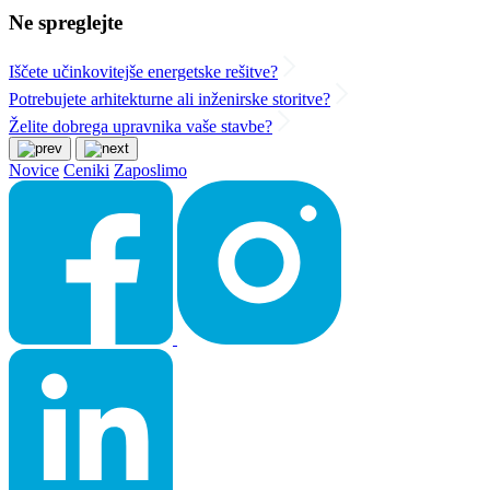
Ne spreglejte
Iščete učinkovitejše energetske rešitve?
Potrebujete arhitekturne ali inženirske storitve?
Želite dobrega upravnika vaše stavbe?
Novice
Ceniki
Zaposlimo