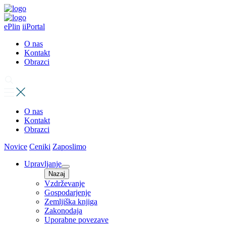
ePlin
iiPortal
O nas
Kontakt
Obrazci
O nas
Kontakt
Obrazci
Novice
Ceniki
Zaposlimo
Upravljanje
Nazaj
Vzdrževanje
Gospodarjenje
Zemljiška knjiga
Zakonodaja
Uporabne povezave