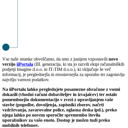
Vse naše stranke obveščamo, da smo z junijem vzpostavili
novo
verzijo
iiPortala
(III. generacija, ki sta jo razvili ekipi računalniških
podjetji Imagine d.o.o. in IT-TIM d.o.o.), ki vključuje še več
informacij, je preglednejša in enostavnejša za uporabo ter zagotavlja
najvišjo varnost podatkov.
Na iiPortalu lahko pregledujete posamezne obračune z vsemi
dokazili (vhodni računi dobaviteljev in izvajalcev) ter ostalo
pomembnejšo dokumentacijo v zvezi z upravljanjem vaše
stavbe (pogodbe, dovoljenja, zapisniki zborov, načrti
vzdrževanja, zavarovalne police, oglasna deska ipd.), preko
njega lahko po novem sporočite spremembo števila
uporabnikov za vašo enoto. Dostop je možen tudi preko
mobilnih telefonov.