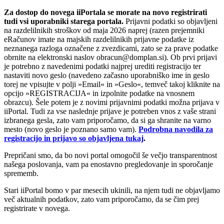
Za dostop do novega iiPortala se morate na novo registrirati
tudi vsi uporabniki starega portala.
Prijavni podatki so objavljeni
na razdelilnikih stroškov od maja 2026 naprej (razen prejemniki
eRačunov imate na majskih razdelilnikih prijavne podatke iz
neznanega razloga označene z zvezdicami, zato se za prave podatke
obrnite na elektronski naslov obracun@domplan.si). Ob prvi prijavi
je potrebno z navedenimi podatki najprej urediti registracijo ter
nastaviti novo geslo (navedeno začasno uporabniško ime in geslo
torej ne vpisujte v polji »Email« in »Geslo«, temveč takoj kliknite na
opcijo »REGISTRACIJA« in izpolnite podatke na vnosnem
obrazcu). Šele potem je z novimi prijavnimi podatki možna prijava v
iiPortal. Tudi za vse naslednje prijave je potreben vnos z vaše strani
izbranega gesla, zato vam priporočamo, da si ga shranite na varno
mesto (novo geslo je poznano samo vam).
Podrobna navodila za
registracijo in prijavo so objavljena tukaj
.
Prepričani smo, da bo novi portal omogočil še večjo transparentnost
našega poslovanja, vam pa enostavno pregledovanje in sporočanje
sprememb.
Stari iiPortal bomo v par mesecih ukinili, na njem tudi ne objavljamo
več aktualnih podatkov, zato vam priporočamo, da se čim prej
registrirate v novega.