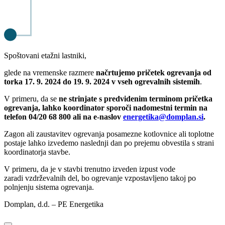
Spoštovani etažni lastniki,
glede na vremenske razmere
načrtujemo pričetek ogrevanja od
torka 17. 9. 2024 do 19. 9. 2024 v vseh ogrevalnih sistemih
.
V primeru, da se
ne strinjate s predvidenim terminom pričetka
ogrevanja, lahko koordinator sporoči nadomestni termin na
telefon 04/20 68 800 ali na e-naslov
energetika@domplan.si
.
Zagon ali zaustavitev ogrevanja posamezne kotlovnice ali toplotne
postaje lahko izvedemo naslednji dan po prejemu obvestila s strani
koordinatorja stavbe.
V primeru, da je v stavbi trenutno izveden izpust vode
zaradi vzdrževalnih del, bo ogrevanje vzpostavljeno takoj po
polnjenju sistema ogrevanja.
Domplan, d.d. – PE Energetika