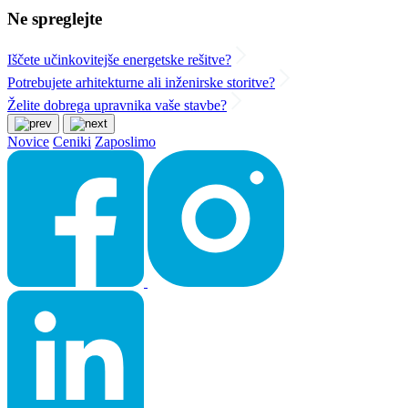
Ne spreglejte
Iščete učinkovitejše energetske rešitve?
Potrebujete arhitekturne ali inženirske storitve?
Želite dobrega upravnika vaše stavbe?
Novice
Ceniki
Zaposlimo