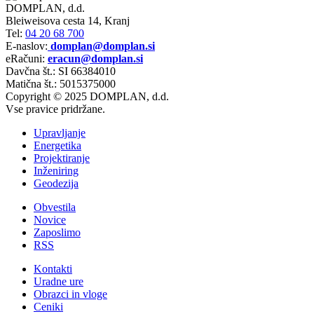
DOMPLAN, d.d.
Bleiweisova cesta 14, Kranj
Tel:
04 20 68 700
E-naslov:
domplan@domplan.si
eRačuni:
eracun@domplan.si
Davčna št.: SI 66384010
Matična št.: 5015375000
Copyright © 2025 DOMPLAN, d.d.
Vse pravice pridržane.
Upravljanje
Energetika
Projektiranje
Inženiring
Geodezija
Obvestila
Novice
Zaposlimo
RSS
Kontakti
Uradne ure
Obrazci in vloge
Ceniki