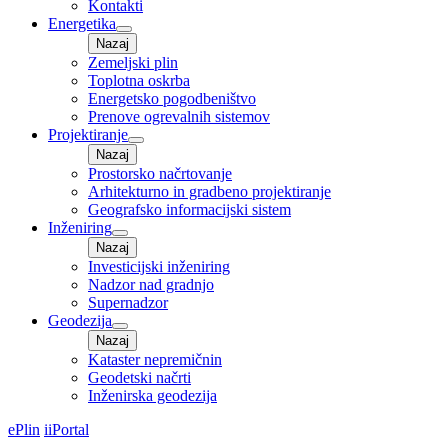
Kontakti
Energetika
Nazaj
Zemeljski plin
Toplotna oskrba
Energetsko pogodbeništvo
Prenove ogrevalnih sistemov
Projektiranje
Nazaj
Prostorsko načrtovanje
Arhitekturno in gradbeno projektiranje
Geografsko informacijski sistem
Inženiring
Nazaj
Investicijski inženiring
Nadzor nad gradnjo
Supernadzor
Geodezija
Nazaj
Kataster nepremičnin
Geodetski načrti
Inženirska geodezija
ePlin
iiPortal