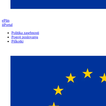
ePlin
iiPortal
Politika zasebnosti
Pogoji poslovanja
Piškotki