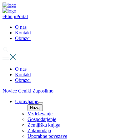
ePlin
iiPortal
O nas
Kontakt
Obrazci
O nas
Kontakt
Obrazci
Novice
Ceniki
Zaposlimo
Upravljanje
Nazaj
Vzdrževanje
Gospodarjenje
Zemljiška knjiga
Zakonodaja
Uporabne povezave