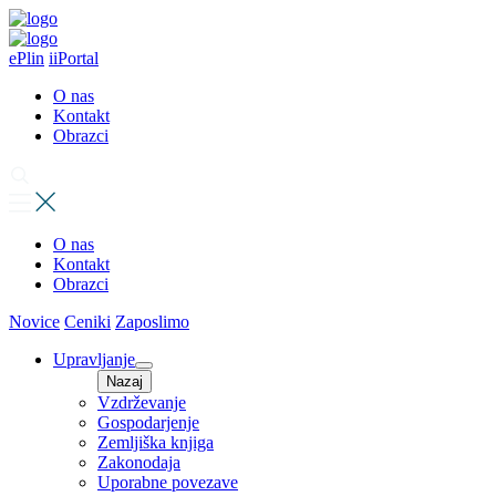
ePlin
iiPortal
O nas
Kontakt
Obrazci
O nas
Kontakt
Obrazci
Novice
Ceniki
Zaposlimo
Upravljanje
Nazaj
Vzdrževanje
Gospodarjenje
Zemljiška knjiga
Zakonodaja
Uporabne povezave