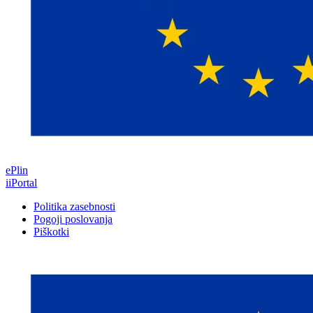
ePlin
iiPortal
Politika zasebnosti
Pogoji poslovanja
Piškotki