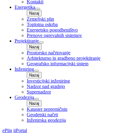
Kontakti
Energetika
Nazaj
Zemeljski plin
Toplotna oskrba
Energetsko pogodbeništvo
Prenove ogrevalnih sistemov
Projektiranje
Nazaj
Prostorsko načrtovanje
Arhitekturno in gradbeno projektiranje
Geografsko informacijski sistem
Inženiring
Nazaj
Investicijski inženiring
Nadzor nad gradnjo
Supernadzor
Geodezija
Nazaj
Kataster nepremičnin
Geodetski načrti
Inženirska geodezija
ePlin
iiPortal