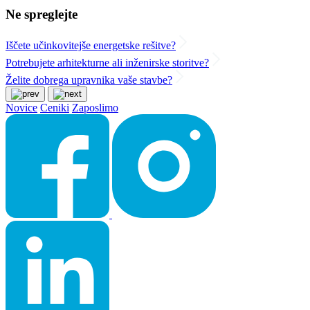
Ne spreglejte
Iščete učinkovitejše energetske rešitve?
Potrebujete arhitekturne ali inženirske storitve?
Želite dobrega upravnika vaše stavbe?
Novice
Ceniki
Zaposlimo