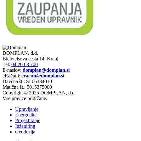
DOMPLAN, d.d.
Bleiweisova cesta 14, Kranj
Tel:
04 20 68 700
E-naslov:
domplan@domplan.si
eRačuni:
eracun@domplan.si
Davčna št.: SI 66384010
Matična št.: 5015375000
Copyright © 2025 DOMPLAN, d.d.
Vse pravice pridržane.
Upravljanje
Energetika
Projektiranje
Inženiring
Geodezija