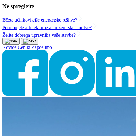
Ne spreglejte
Iščete učinkovitejše energetske rešitve?
Potrebujete arhitekturne ali inženirske storitve?
Želite dobrega upravnika vaše stavbe?
Novice
Ceniki
Zaposlimo