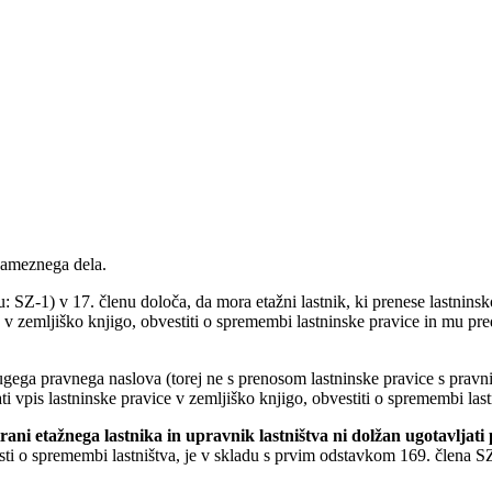
sameznega dela.
ju: SZ-1) v 17. členu določa, da mora etažni lastnik, ki prenese lastnin
e v zemljiško knjigo, obvestiti o spremembi lastninske pravice in mu pre
ega pravnega naslova (torej ne s prenosom lastninske pravice s pravnim
i vpis lastninske pravice v zemljiško knjigo, obvestiti o spremembi las
rani etažnega lastnika in upravnik lastništva ni dolžan ugotavljati 
ti o spremembi lastništva, je v skladu s prvim odstavkom 169. člena SZ-