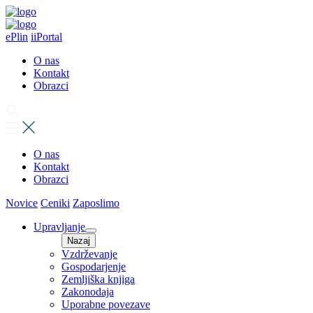
ePlin
iiPortal
O nas
Kontakt
Obrazci
O nas
Kontakt
Obrazci
Novice
Ceniki
Zaposlimo
Upravljanje
Nazaj
Vzdrževanje
Gospodarjenje
Zemljiška knjiga
Zakonodaja
Uporabne povezave