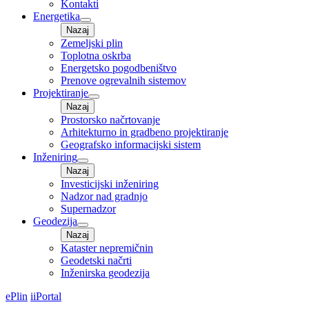
Kontakti
Energetika
Nazaj
Zemeljski plin
Toplotna oskrba
Energetsko pogodbeništvo
Prenove ogrevalnih sistemov
Projektiranje
Nazaj
Prostorsko načrtovanje
Arhitekturno in gradbeno projektiranje
Geografsko informacijski sistem
Inženiring
Nazaj
Investicijski inženiring
Nadzor nad gradnjo
Supernadzor
Geodezija
Nazaj
Kataster nepremičnin
Geodetski načrti
Inženirska geodezija
ePlin
iiPortal