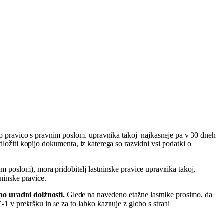
sko pravico s pravnim poslom, upravnika takoj, najkasneje pa v 30 dneh
dložiti kopijo dokumenta, iz katerega so razvidni vsi podatki o
 poslom), mora pridobitelj lastninske pravice upravnika takoj,
tninske pravice.
po uradni dolžnosti.
Glede na navedeno etažne lastnike prosimo, da
1 v prekršku in se za to lahko kaznuje z globo s strani