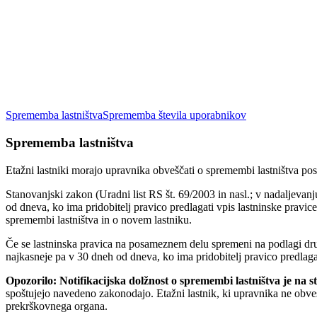
Sprememba lastništva
Sprememba števila uporabnikov
Sprememba lastništva
Etažni lastniki morajo upravnika obveščati o spremembi lastništva po
Stanovanjski zakon (Uradni list RS št. 69/2003 in nasl.; v nadaljevan
od dneva, ko ima pridobitelj pravico predlagati vpis lastninske pravic
spremembi lastništva in o novem lastniku.
Če se lastninska pravica na posameznem delu spremeni na podlagi drug
najkasneje pa v 30 dneh od dneva, ko ima pridobitelj pravico predlagat
Opozorilo: Notifikacijska dolžnost o spremembi lastništva je na st
spoštujejo navedeno zakonodajo. Etažni lastnik, ki upravnika ne obves
prekrškovnega organa.