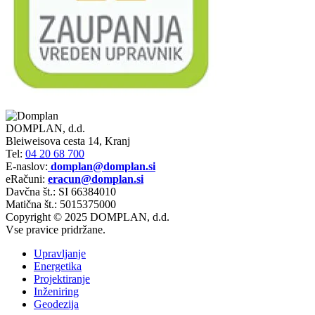
DOMPLAN, d.d.
Bleiweisova cesta 14, Kranj
Tel:
04 20 68 700
E-naslov:
domplan@domplan.si
eRačuni:
eracun@domplan.si
Davčna št.: SI 66384010
Matična št.: 5015375000
Copyright © 2025 DOMPLAN, d.d.
Vse pravice pridržane.
Upravljanje
Energetika
Projektiranje
Inženiring
Geodezija