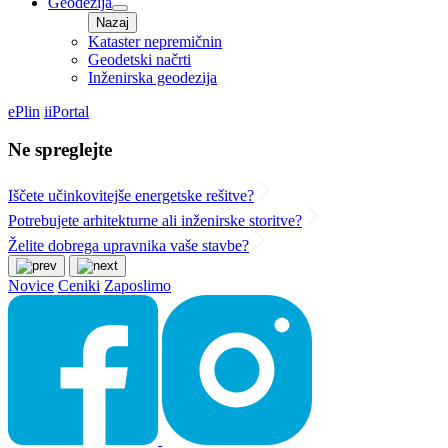
Geodezija
Nazaj
Kataster nepremičnin
Geodetski načrti
Inženirska geodezija
ePlin
iiPortal
Ne spreglejte
Iščete učinkovitejše energetske rešitve?
Potrebujete arhitekturne ali inženirske storitve?
Želite dobrega upravnika vaše stavbe?
Novice
Ceniki
Zaposlimo