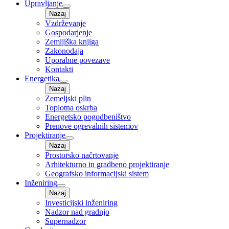
Upravljanje
Nazaj
Vzdrževanje
Gospodarjenje
Zemljiška knjiga
Zakonodaja
Uporabne povezave
Kontakti
Energetika
Nazaj
Zemeljski plin
Toplotna oskrba
Energetsko pogodbeništvo
Prenove ogrevalnih sistemov
Projektiranje
Nazaj
Prostorsko načrtovanje
Arhitekturno in gradbeno projektiranje
Geografsko informacijski sistem
Inženiring
Nazaj
Investicijski inženiring
Nadzor nad gradnjo
Supernadzor