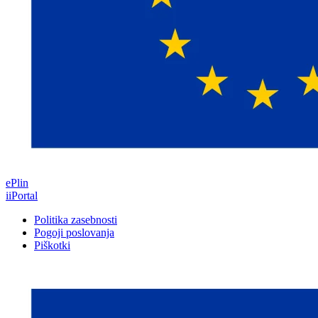
ePlin
iiPortal
Politika zasebnosti
Pogoji poslovanja
Piškotki