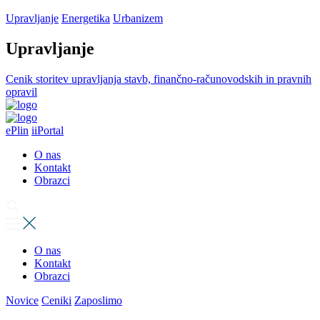
Upravljanje
Energetika
Urbanizem
Upravljanje
Cenik storitev upravljanja stavb, finančno-računovodskih in pravnih
opravil
ePlin
iiPortal
O nas
Kontakt
Obrazci
O nas
Kontakt
Obrazci
Novice
Ceniki
Zaposlimo